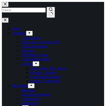
Salta
al
contenuto
Nessun
risultato
Home
Comunità
La Comunità
Beato don Carlo Gnocchi
Dove ci troviamo
Diaconia
Orari Sante Messe
Consiglio Pastorale
Liturgia
Nuovo Rito della Messa
Gruppo Liturgico
Cori della Comunità
Gruppo Chierichetti
Sacramenti
Battesimo
Iniziazione cristiana
Confessione
Matrimonio