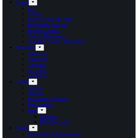
Gruppi
Acli
Caritas
San Vincenzo De Paoli
Movimento terza età
Progetto Gemma
Gruppo Missionario
Gruppi di Ascolto della Parola
Parrocchie
Bizzozero
Bustecche
Giubiano
Lazzaretto
San Carlo
Oratori
Oratori
Proposta
Iniziazione Cristiana
Post Cresima
Sport
Giubiano
PGS San Carlo
Notizie
Settimanale di informazione