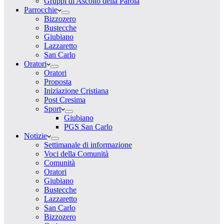
Gruppi di Ascolto della Parola
Parrocchie
Bizzozero
Bustecche
Giubiano
Lazzaretto
San Carlo
Oratori
Oratori
Proposta
Iniziazione Cristiana
Post Cresima
Sport
Giubiano
PGS San Carlo
Notizie
Settimanale di informazione
Voci della Comunità
Comunità
Oratori
Giubiano
Bustecche
Lazzaretto
San Carlo
Bizzozero