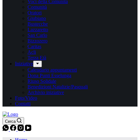
Voci della Comunità
Comunità
Oratori
Giubiano
Bustecche
Lazzaretto
San Carlo
Bizzozero
Caritas
Acli
Terza Età
Iniziative
Calendario appuntamenti
Dona Punti Esselunga
Riuso Solidale
Benedizioni Natalizie/Pasquali
Archivio iniziative
Foto/Video
Contatti
Cerca
Home