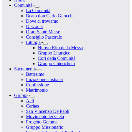
Comunità
La Comunità
Beato don Carlo Gnocchi
Dove ci troviamo
Diaconia
Orari Sante Messe
Consiglio Pastorale
Liturgia
Nuovo Rito della Messa
Gruppo Liturgico
Cori della Comunità
Gruppo Chierichetti
Sacramenti
Battesimo
Iniziazione cristiana
Confessione
Matrimonio
Gruppi
Acli
Caritas
San Vincenzo De Paoli
Movimento terza età
Progetto Gemma
Gruppo Missionario