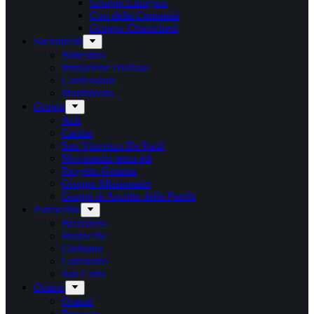
Gruppo Liturgico
Cori della Comunità
Gruppo Chierichetti
Sacramenti
Battesimo
Iniziazione cristiana
Confessione
Matrimonio
Gruppi
Acli
Caritas
San Vincenzo De Paoli
Movimento terza età
Progetto Gemma
Gruppo Missionario
Gruppi di Ascolto della Parola
Parrocchie
Bizzozero
Bustecche
Giubiano
Lazzaretto
San Carlo
Oratori
Oratori
Proposta