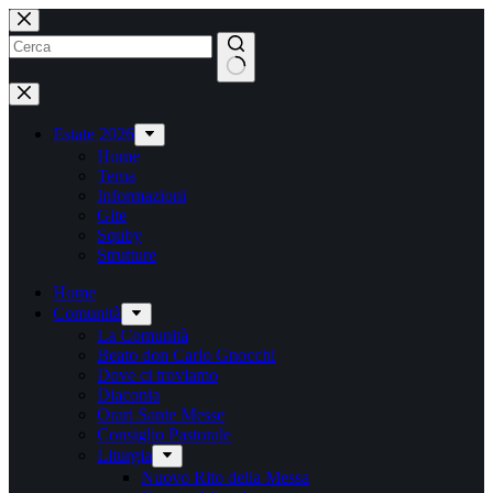
Salta
al
contenuto
Nessun
risultato
Estate 2026
Home
Tema
Informazioni
Gite
Squby
Strutture
Home
Comunità
La Comunità
Beato don Carlo Gnocchi
Dove ci troviamo
Diaconia
Orari Sante Messe
Consiglio Pastorale
Liturgia
Nuovo Rito della Messa