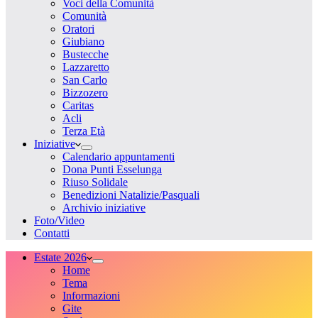
Voci della Comunità
Comunità
Oratori
Giubiano
Bustecche
Lazzaretto
San Carlo
Bizzozero
Caritas
Acli
Terza Età
Iniziative
Calendario appuntamenti
Dona Punti Esselunga
Riuso Solidale
Benedizioni Natalizie/Pasquali
Archivio iniziative
Foto/Video
Contatti
Estate 2026
Home
Tema
Informazioni
Gite