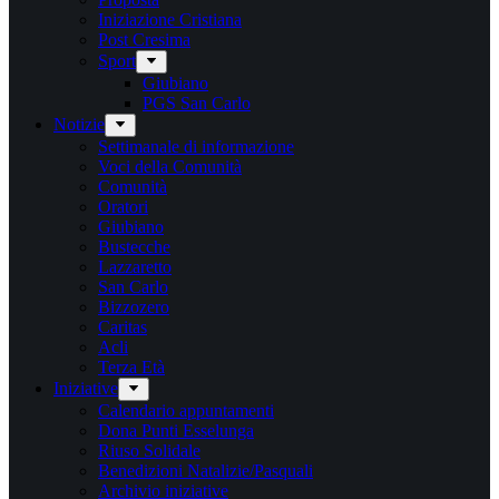
Iniziazione Cristiana
Post Cresima
Sport
Giubiano
PGS San Carlo
Notizie
Settimanale di informazione
Voci della Comunità
Comunità
Oratori
Giubiano
Bustecche
Lazzaretto
San Carlo
Bizzozero
Caritas
Acli
Terza Età
Iniziative
Calendario appuntamenti
Dona Punti Esselunga
Riuso Solidale
Benedizioni Natalizie/Pasquali
Archivio iniziative