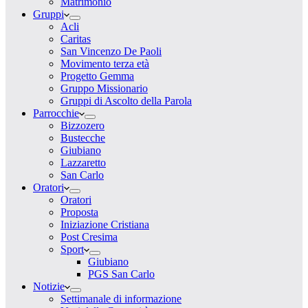
Matrimonio
Gruppi
Acli
Caritas
San Vincenzo De Paoli
Movimento terza età
Progetto Gemma
Gruppo Missionario
Gruppi di Ascolto della Parola
Parrocchie
Bizzozero
Bustecche
Giubiano
Lazzaretto
San Carlo
Oratori
Oratori
Proposta
Iniziazione Cristiana
Post Cresima
Sport
Giubiano
PGS San Carlo
Notizie
Settimanale di informazione