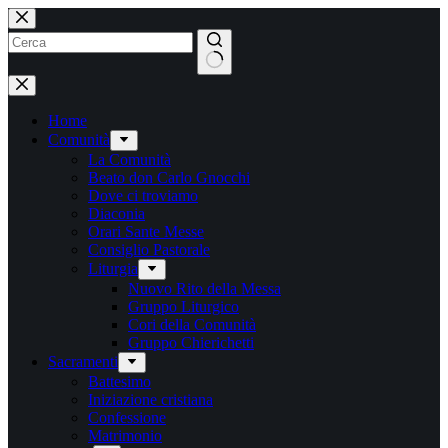
Salta
al
contenuto
Nessun
risultato
Home
Comunità
La Comunità
Beato don Carlo Gnocchi
Dove ci troviamo
Diaconia
Orari Sante Messe
Consiglio Pastorale
Liturgia
Nuovo Rito della Messa
Gruppo Liturgico
Cori della Comunità
Gruppo Chierichetti
Sacramenti
Battesimo
Iniziazione cristiana
Confessione
Matrimonio