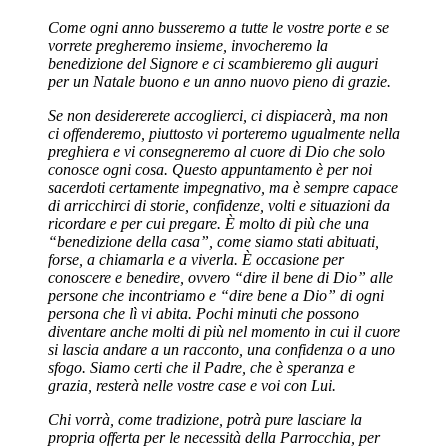
Come ogni anno busseremo a tutte le vostre porte e se
vorrete pregheremo insieme, invocheremo la
benedizione del Signore e ci scambieremo gli auguri
per un Natale buono e un anno nuovo pieno di grazie.
Se non desidererete accoglierci, ci dispiacerà, ma non
ci offenderemo, piuttosto vi porteremo ugualmente nella
preghiera e vi consegneremo al cuore di Dio che solo
conosce ogni cosa. Questo appuntamento è per noi
sacerdoti certamente impegnativo, ma è sempre capace
di arricchirci di storie, confidenze, volti e situazioni da
ricordare e per cui pregare. È molto di più che una
“benedizione della casa”, come siamo stati abituati,
forse, a chiamarla e a viverla. È occasione per
conoscere e benedire, ovvero “dire il bene di Dio” alle
persone che incontriamo e “dire bene a Dio” di ogni
persona che lì vi abita. Pochi minuti che possono
diventare anche molti di più nel momento in cui il cuore
si lascia andare a un racconto, una confidenza o a uno
sfogo. Siamo certi che il Padre, che è speranza e
grazia, resterà nelle vostre case e voi con Lui.
Chi vorrà, come tradizione, potrà pure lasciare la
propria offerta per le necessità della Parrocchia, per