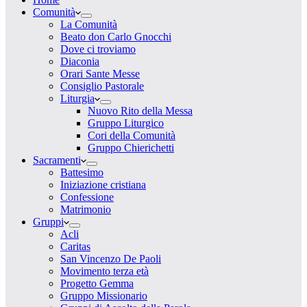
Comunità
La Comunità
Beato don Carlo Gnocchi
Dove ci troviamo
Diaconia
Orari Sante Messe
Consiglio Pastorale
Liturgia
Nuovo Rito della Messa
Gruppo Liturgico
Cori della Comunità
Gruppo Chierichetti
Sacramenti
Battesimo
Iniziazione cristiana
Confessione
Matrimonio
Gruppi
Acli
Caritas
San Vincenzo De Paoli
Movimento terza età
Progetto Gemma
Gruppo Missionario