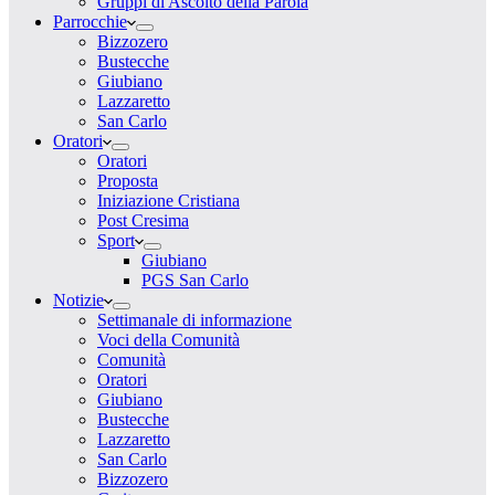
Gruppi di Ascolto della Parola
Parrocchie
Bizzozero
Bustecche
Giubiano
Lazzaretto
San Carlo
Oratori
Oratori
Proposta
Iniziazione Cristiana
Post Cresima
Sport
Giubiano
PGS San Carlo
Notizie
Settimanale di informazione
Voci della Comunità
Comunità
Oratori
Giubiano
Bustecche
Lazzaretto
San Carlo
Bizzozero