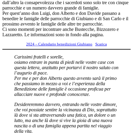
dall’altro la consapevolezza che i sacerdoti sono solo tre con cinque
parrocchie e un numero davvero grande di famiglie.
Per quest’anno don Luigi, don Alberto e don Davide passano a
benedire le famiglie delle parrocchie di Giubiano e di San Carlo e il
prossimo avvento le famiglie delle altre tre parrocchie.
Ci sono momenti per incontrare anche Bustecche, Bizzozero e
Lazzaretto. Le informazioni sono in fondo alla pagina.
2024 – Calendario benedizioni Giubiano
Scarica
Carissimi fratelli e sorelle,
osiamo entrare in punta di piedi nelle vostre case con
questa lettera, anzitutto per portarvi il nostro saluto con
l’augurio di pace.
Per me e per don Alberto questo avvento sarà il primo
che passiamo in mezzo a voi e l’esperienza della
Benedizione delle famiglie è occasione proficua per
allacciare nuove e profonde conoscenze.
Desidereremmo davvero, entrando nelle vostre dimore,
che voi possiate sentire la vicinanza di Dio, soprattutto
là dove si sta attraversando una fatica, un dolore o un
lutto, ma anche là dove si vive la gioia di una nuova
nascita o di una famiglia appena partita nel viaggio
della vita.