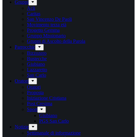
Gruppi
Acli
Caritas
San Vincenzo De Paoli
Movimento terza età
Progetto Gemma
Gruppo Missionario
Gruppi di Ascolto della Parola
Parrocchie
Bizzozero
Bustecche
Giubiano
Lazzaretto
San Carlo
Oratori
Oratori
Proposta
Iniziazione Cristiana
Post Cresima
Sport
Giubiano
PGS San Carlo
Notizie
Settimanale di informazione