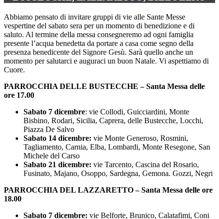
Abbiamo pensato di invitare gruppi di vie alle Sante Messe
vespertine del sabato sera per un momento di benedizione e di
saluto. Al termine della messa consegneremo ad ogni famiglia
presente l’acqua benedetta da portare a casa come segno della
presenza benedicente del Signore Gesù. Sarà quello anche un
momento per salutarci e auguraci un buon Natale. Vi aspettiamo di
Cuore.
PARROCCHIA DELLE BUSTECCHE
– Santa Messa delle
ore 17.00
Sabato 7 dicembre
: vie Collodi, Guicciardini, Monte
Bisbino, Rodari, Sicilia, Caprera, delle Bustecche, Locchi,
Piazza De Salvo
Sabato 14 dicembre:
vie Monte Generoso, Rosmini,
Tagliamento, Carnia, Elba, Lombardi, Monte Resegone, San
Michele del Carso
Sabato 21 dicembre:
vie Tarcento, Cascina del Rosario,
Fusinato, Majano, Osoppo, Sardegna, Gemona. Gozzi, Negri
PARROCCHIA DEL LAZZARETTO
– Santa Messa delle ore
18.00
Sabato 7 dicembre:
vie Belforte, Brunico, Calatafimi, Coni