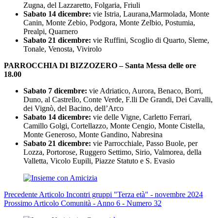
Zugna, del Lazzaretto, Folgaria, Friuli
Sabato 14 dicembre:
vie Istria, Laurana,Marmolada, Monte
Canin, Monte Zebio, Podgora, Monte Zelbio, Postumia,
Prealpi, Quarnero
Sabato 21 dicembre:
vie Ruffini, Scoglio di Quarto, Sleme,
Tonale, Venosta, Vivirolo
PARROCCHIA DI BIZZOZERO
– Santa Messa delle ore
18.00
Sabato 7 dicembre:
vie Adriatico, Aurora, Benaco, Borri,
Duno, al Castrello, Conte Verde, F.lli De Grandi, Dei Cavalli,
dei Vignò, del Bacino, dell’Arco
Sabato 14 dicembre:
vie delle Vigne, Carletto Ferrari,
Camillo Golgi, Cortellazzo, Monte Cengio, Monte Cistella,
Monte Generoso, Monte Gandino, Nabresina
Sabato 21 dicembre:
vie Parrocchiale, Passo Buole, per
Lozza, Portorose, Ruggero Settimo, Sirio, Valmorea, della
Valletta, Vicolo Eupili, Piazze Statuto e S. Evasio
Precedente
Articolo
Incontri gruppi "Terza età" - novembre 2024
Prossimo
Articolo
Comunità - Anno 6 - Numero 32