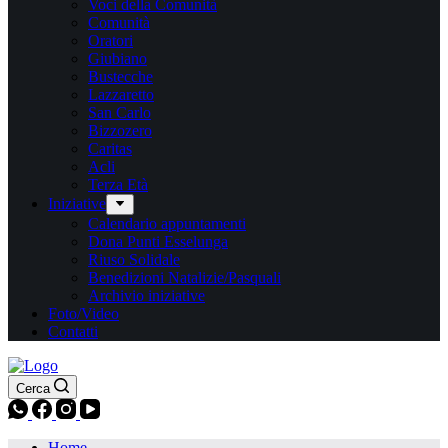
Voci della Comunità
Comunità
Oratori
Giubiano
Bustecche
Lazzaretto
San Carlo
Bizzozero
Caritas
Acli
Terza Età
Iniziative
Calendario appuntamenti
Dona Punti Esselunga
Riuso Solidale
Benedizioni Natalizie/Pasquali
Archivio iniziative
Foto/Video
Contatti
Cerca
Home