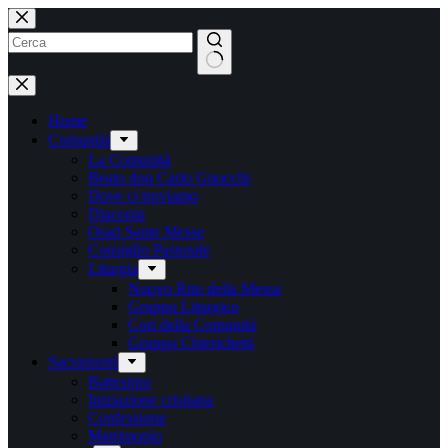
Salta
al
contenuto
Nessun
risultato
Home
Comunità
La Comunità
Beato don Carlo Gnocchi
Dove ci troviamo
Diaconia
Orari Sante Messe
Consiglio Pastorale
Liturgia
Nuovo Rito della Messa
Gruppo Liturgico
Cori della Comunità
Gruppo Chierichetti
Sacramenti
Battesimo
Iniziazione cristiana
Confessione
Matrimonio