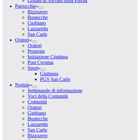
Gruppi di Ascolto della Parola
Parrocchie
Bizzozero
Bustecche
Giubiano
Lazzaretto
San Carlo
Oratori
Oratori
Proposta
Iniziazione Cristiana
Post Cresima
Sport
Giubiano
PGS San Carlo
Notizie
Settimanale di informazione
Voci della Comunità
Comunità
Oratori
Giubiano
Bustecche
Lazzaretto
San Carlo
Bizzozero