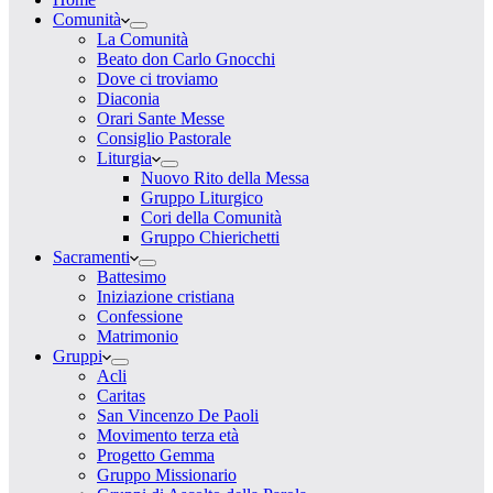
Comunità
La Comunità
Beato don Carlo Gnocchi
Dove ci troviamo
Diaconia
Orari Sante Messe
Consiglio Pastorale
Liturgia
Nuovo Rito della Messa
Gruppo Liturgico
Cori della Comunità
Gruppo Chierichetti
Sacramenti
Battesimo
Iniziazione cristiana
Confessione
Matrimonio
Gruppi
Acli
Caritas
San Vincenzo De Paoli
Movimento terza età
Progetto Gemma
Gruppo Missionario