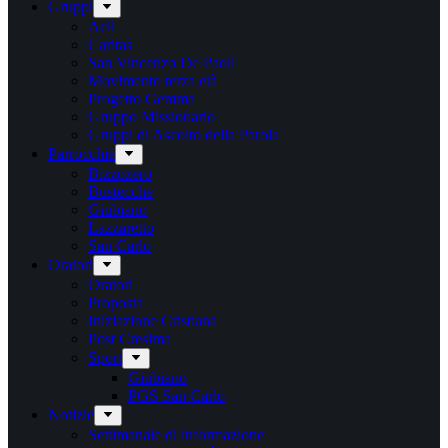
Gruppi
Acli
Caritas
San Vincenzo De Paoli
Movimento terza età
Progetto Gemma
Gruppo Missionario
Gruppi di Ascolto della Parola
Parrocchie
Bizzozero
Bustecche
Giubiano
Lazzaretto
San Carlo
Oratori
Oratori
Proposta
Iniziazione Cristiana
Post Cresima
Sport
Giubiano
PGS San Carlo
Notizie
Settimanale di informazione